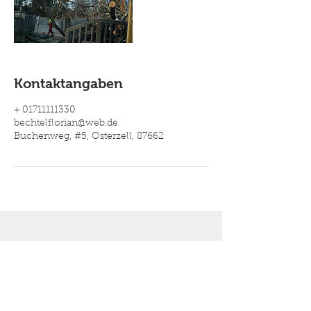
Kontaktangaben
+ 01711111330
bechtelflorian@web.de
Buchenweg, #5, Osterzell, 87662
Kostenlos Angebot einholen!
Brauchen Sie Hilfe im
Wald?